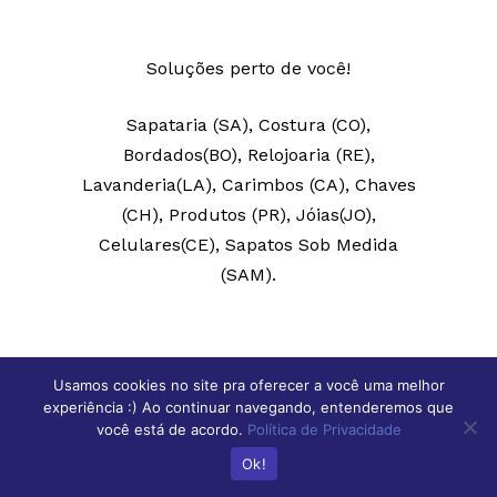
Soluções perto de você!
Sapataria (SA), Costura (CO),
Bordados(BO), Relojoaria (RE),
Lavanderia(LA), Carimbos (CA), Chaves
(CH), Produtos (PR), Jóias(JO),
Celulares(CE), Sapatos Sob Medida
(SAM).
Usamos cookies no site pra oferecer a você uma melhor
experiência :) Ao continuar navegando, entenderemos que
você está de acordo.
Política de Privacidade
Espírito Santo
Ok!